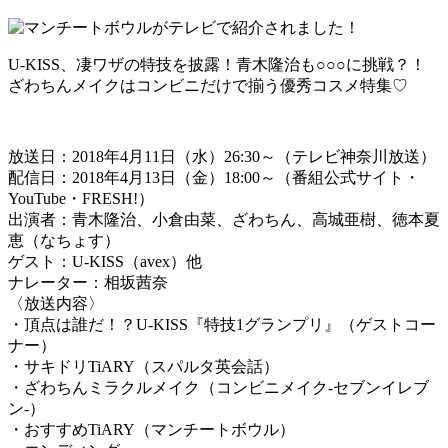
U-KISS、凄ワザの特技を披露！青木隆治も○○○に挑戦？！
ざわちんメイクはコンビニだけで揃う優秀コスメ特集♡
放送日：2018年4月11日（水）26:30～（テレビ神奈川放送）
配信日：2018年4月13日（金）18:00～（番組公式サイト・
YouTube・FRESH!）
出演者：青木隆治、小倉由菜、ざわちん、高城亜樹、徳本夏
恵（なちょす）
ゲスト：U-KISS（avex）他
ナレーター：相坂茜奈
〈放送内容〉
・頂点は誰だ！？U-KISS『特技1グランプリ』（ゲストコー
ナー）
・サキドリTiARY（スパルタ英会話）
・ざわちんミラクルメイク（コンビニメイク-セブンイレブ
ン-）
・おすすめTiARY（マンチートボウル）